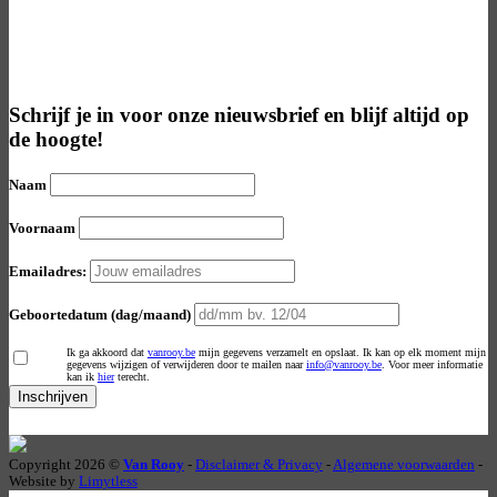
Blijf op de hoogte van de laatste
nieuwtjes
Schrijf je in voor onze nieuwsbrief en blijf altijd op
de hoogte!
Naam
Voornaam
Emailadres:
Geboortedatum (dag/maand)
Ik ga akkoord dat
vanrooy.be
mijn gegevens verzamelt en opslaat. Ik kan op elk moment mijn
gegevens wijzigen of verwijderen door te mailen naar
info@vanrooy.be
. Voor meer informatie
kan ik
hier
terecht.
Copyright 2026 ©
Van Rooy
-
Disclaimer & Privacy
-
Algemene voorwaarden
-
Website by
Limytless