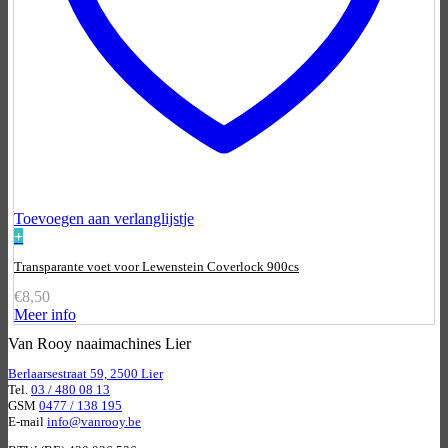
Toevoegen aan verlanglijstje
+
Transparante voet voor Lewenstein Coverlock 900cs
€
8,50
Meer info
Van Rooy naaimachines Lier
Berlaarsestraat 59, 2500 Lier
Tel.
03 / 480 08 13
GSM
0477 / 138 195
E-mail
info@vanrooy.be