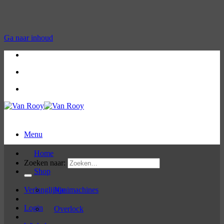
Ga naar inhoud
Bel ons op: 03 / 480 08 13
Bel ons op: 03 / 480 08 13
Menu
Home
Zoeken naar:
Shop
Verlanglijstje
Naaimachines
Login
Overlock