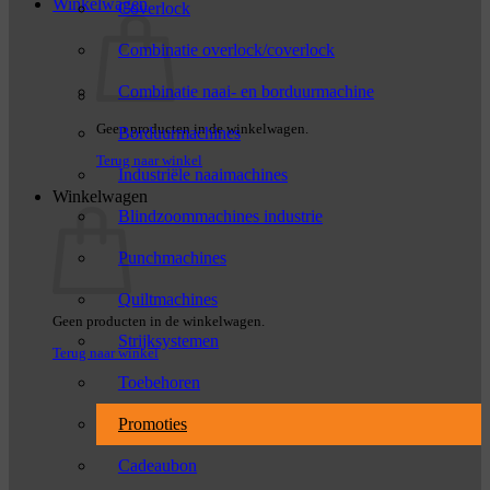
Winkelwagen
Coverlock
Combinatie overlock/coverlock
Combinatie naai- en borduurmachine
Geen producten in de winkelwagen.
Borduurmachines
Terug naar winkel
Industriële naaimachines
Winkelwagen
Blindzoommachines industrie
Punchmachines
Quiltmachines
Geen producten in de winkelwagen.
Strijksystemen
Terug naar winkel
Toebehoren
Promoties
Cadeaubon