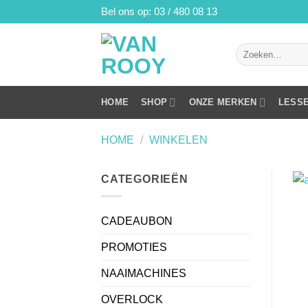
Ga
Bel ons op: 03 / 480 08 13
naar
inhoud
Zoeken
naar:
HOME
SHOP
ONZE MERKEN
LESS
HOME
/
WINKELEN
CATEGORIEËN
CADEAUBON
PROMOTIES
NAAIMACHINES
OVERLOCK