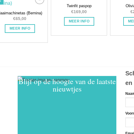
+
Dit product heeft meerdere variaties.
Twinfit paspop
Oliv
Toevoegen
Toevoegen
€
169,00
€
aaimachinetas (Bernina)
aan
aan
verlanglijstje
verlanglijstje
€
65,00
MEER INFO
ME
MEER INFO
Sch
Blijf op de hoogte van de laatste
en 
nieuwtjes
Naa
Voor
Emai