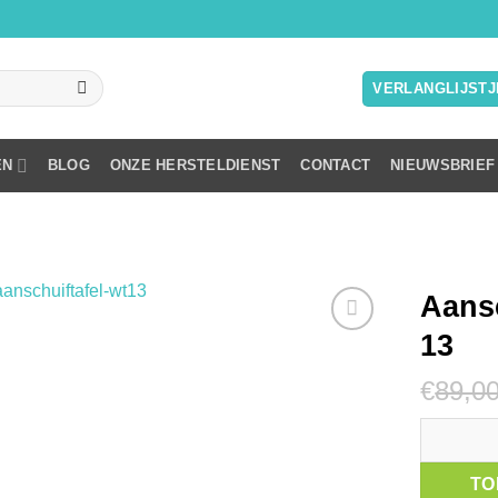
VERLANGLIJSTJ
EN
BLOG
ONZE HERSTELDIENST
CONTACT
NIEUWSBRIEF
Aansc
13
Toevoegen
aan
€
89,0
verlanglijstje
Aanschuift
TO