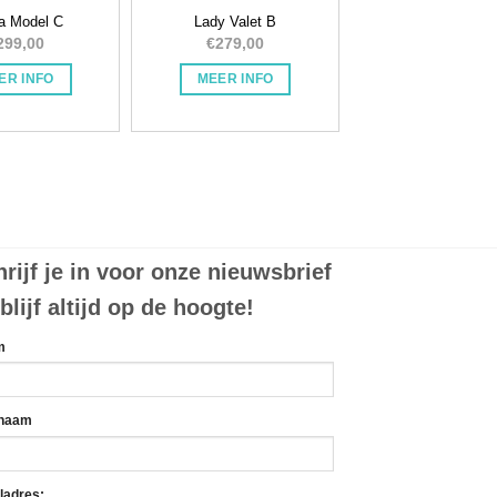
 Deze optie kan gekozen worden op de productpagina
ia Model C
Lady Valet B
Toevoegen
Toevoegen
299,00
€
279,00
aan
aan
verlanglijstje
verlanglijstje
ER INFO
MEER INFO
rijf je in voor onze nieuwsbrief
blijf altijd op de hoogte!
m
naam
ladres: