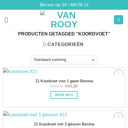
Ga
Bel ons op: 03 / 480 08 13
naar
inhoud
PRODUCTEN GETAGGED “KOORDVOET”
CATEGORIEËN
21 Koordvoet voor 1 garen Bernina
Toevoegen
€
48,00
Oorspronkelijke
€
43,20
Huidige
aan
prijs
prijs
verlanglijstje
was:
is:
MEER INFO
€48,00.
€43,20.
22 Koordvoet met 3 gleuven Bernina
Toevoegen