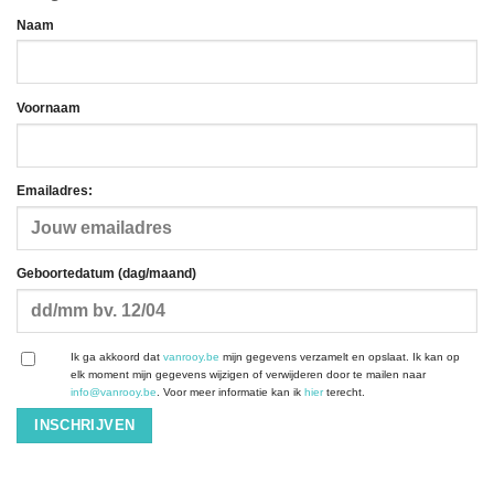
Naam
Voornaam
Emailadres:
Geboortedatum (dag/maand)
Ik ga akkoord dat
vanrooy.be
mijn gegevens verzamelt en opslaat. Ik kan op
elk moment mijn gegevens wijzigen of verwijderen door te mailen naar
info@vanrooy.be
. Voor meer informatie kan ik
hier
terecht.