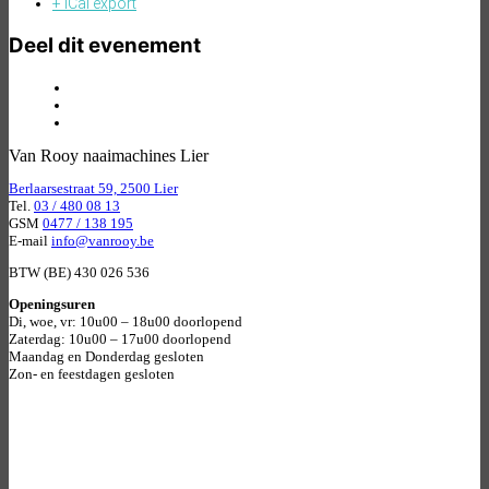
+ iCal export
Deel dit evenement
Van Rooy naaimachines Lier
Berlaarsestraat 59, 2500 Lier
Tel.
03 / 480 08 13
GSM
0477 / 138 195
E-mail
info@vanrooy.be
BTW (BE) 430 026 536
Openingsuren
Di, woe, vr: 10u00 – 18u00 doorlopend
Zaterdag: 10u00 – 17u00 doorlopend
Maandag en Donderdag gesloten
Zon- en feestdagen gesloten