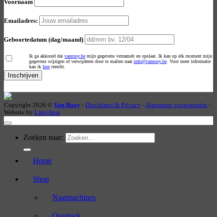
Voornaam
Emailadres:
Geboortedatum (dag/maand)
Ik ga akkoord dat
vanrooy.be
mijn gegevens verzamelt en opslaat. Ik kan op elk moment mijn
gegevens wijzigen of verwijderen door te mailen naar
info@vanrooy.be
. Voor meer informatie
kan ik
hier
terecht.
Copyright 2026 ©
Van Rooy
-
Disclaimer & Privacy
-
Algemene voorwaarden
-
Website by
Limytless
Zoeken naar:
Home
Shop
Naaimachines
Overlock