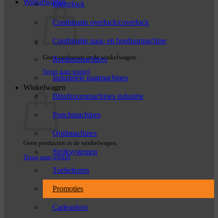
Winkelwagen
Coverlock
Combinatie overlock/coverlock
Combinatie naai- en borduurmachine
Geen producten in de winkelwagen.
Borduurmachines
Terug naar winkel
Industriële naaimachines
Winkelwagen
Blindzoommachines industrie
Punchmachines
Quiltmachines
Geen producten in de winkelwagen.
Strijksystemen
Terug naar winkel
Toebehoren
Promoties
Cadeaubon