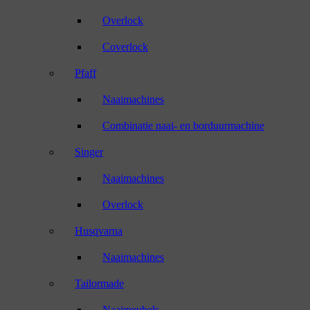
Overlock
Coverlock
Pfaff
Naaimachines
Combinatie naai- en borduurmachine
Singer
Naaimachines
Overlock
Husqvarna
Naaimachines
Tailormade
Naaimeubels