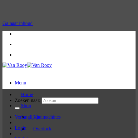
Ga naar inhoud
Bel ons op: 03 / 480 08 13
Bel ons op: 03 / 480 08 13
Menu
Home
Zoeken naar:
Shop
Verlanglijstje
Naaimachines
Login
Overlock